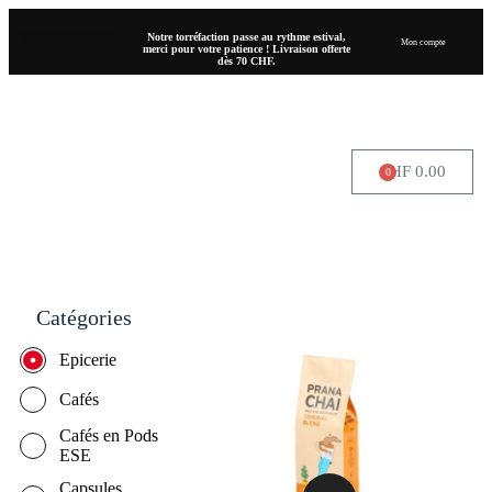
Notre torréfaction passe au rythme estival,
Mon compte
merci pour votre patience ! Livraison offerte
dès 70 CHF.
CHF
0.00
0
OÙ NOUS TROUVER
Catégories
Epicerie
Cafés
Cafés en Pods
ESE
Capsules