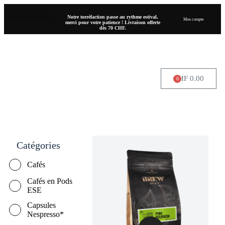
Notre torréfaction passe au rythme estival,
Mon compte
merci pour votre patience ! Livraison offerte
dès 70 CHF.
CHF
0.00
0
OÙ NOUS TROUVER
Catégories
Cafés
Cafés en Pods
ESE
Capsules
Nespresso*