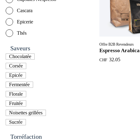
Cascara
Epicerie
Thés
Offre B2B Revendeurs
Saveurs
Espresso Arabica
Chocolatée
32.05
CHF
Corsée
Epicée
Fermentée
Florale
Fruitée
Noisettes grillées
Sucrée
Torréfaction