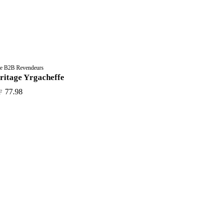
re B2B Revendeurs
ritage Yrgacheffe
77.98
F