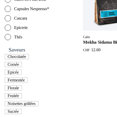
Capsules Nespresso*
Cascara
Epicerie
Thés
Cafés
Mokha Sidama B
Saveurs
12.60
CHF
Chocolatée
Corsée
Epicée
Fermentée
Florale
Fruitée
Noisettes grillées
Sucrée