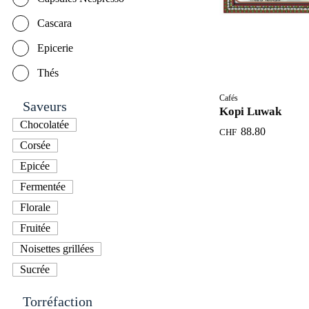
Cascara
Epicerie
Thés
Cafés
Saveurs
Kopi Luwak
Chocolatée
88.80
CHF
Corsée
Epicée
Fermentée
Florale
Fruitée
Noisettes grillées
Sucrée
Torréfaction