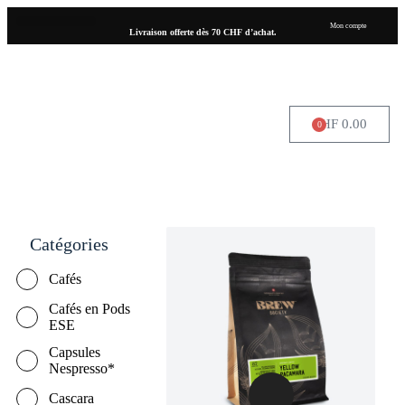
Mon compte
Livraison offerte dès 70 CHF d’achat.
CHF
0.00
0
OÙ NOUS TROUVER
Catégories
Cafés
Cafés en Pods
ESE
Capsules
Nespresso*
Cascara