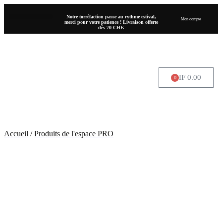
Notre torréfaction passe au rythme estival,
Mon compte
merci pour votre patience ! Livraison offerte
dès 70 CHF.
CHF
0.00
0
OÙ NOUS TROUVER
Accueil
/
Produits de l'espace PRO