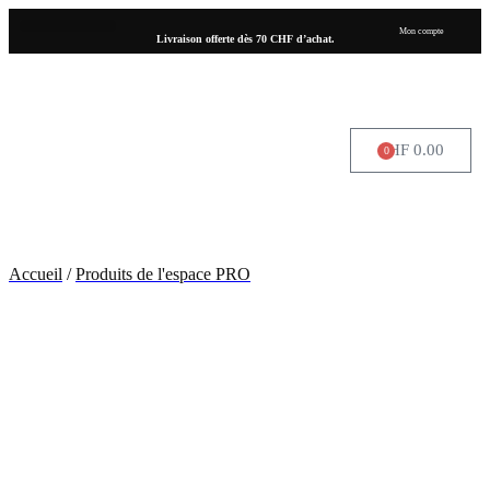
Mon compte
Livraison offerte dès 70 CHF d’achat.
CHF
0.00
0
OÙ NOUS TROUVER
Accueil
/
Produits de l'espace PRO