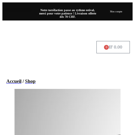
Notre torréfaction passe au rythme estival,
Mon compte
merci pour votre patience ! Livraison offerte
dès 70 CHF.
CHF
0.00
0
OÙ NOUS TROUVER
Accueil
/
Shop