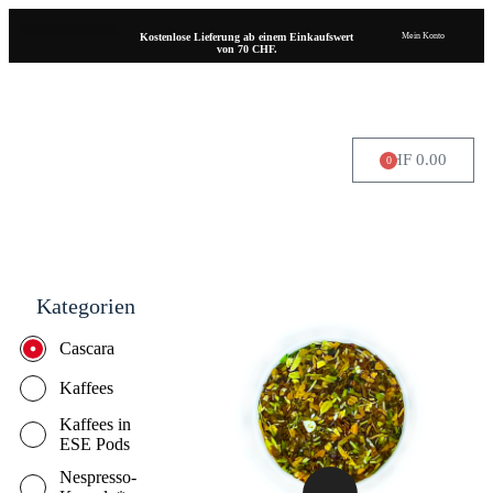
Kostenlose Lieferung ab einem Einkaufswert
Mein Konto
von 70 CHF.
CHF
0.00
0
WO SIE UNS FINDEN
Kategorien
Cascara
Kaffees
Kaffees in
ESE Pods
Nespresso-