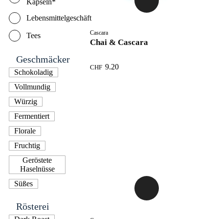
Kapseln*
Lebensmittelgeschäft
Cascara
Tees
Chai & Cascara
Geschmäcker
9.20
CHF
Schokoladig
Vollmundig
Würzig
Fermentiert
Florale
Fruchtig
Geröstete
Haselnüsse
Süßes
Rösterei