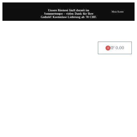
Unsere Rösterei läuft derzeit im
Mein Konto
Sommertempo – vielen Dank für Ihre
Geduld! Kostenlose Lieferung ab 70 CHF.
CHF
0.00
0
WO SIE UNS FINDEN