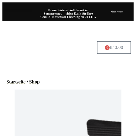
Unsere Rösterei läuft derzeit im
Mein Konto
Sommertempo – vielen Dank für Ihre
Geduld! Kostenlose Lieferung ab 70 CHF.
CHF
0.00
0
WO SIE UNS FINDEN
Startseite
/
Shop