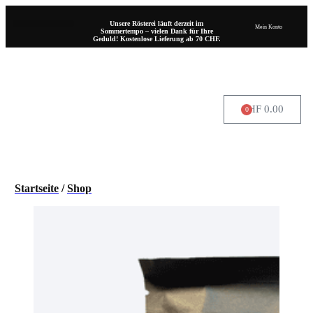
Unsere Rösterei läuft derzeit im
Mein Konto
Sommertempo – vielen Dank für Ihre
Geduld! Kostenlose Lieferung ab 70 CHF.
CHF
0.00
0
WO SIE UNS FINDEN
Startseite
/
Shop