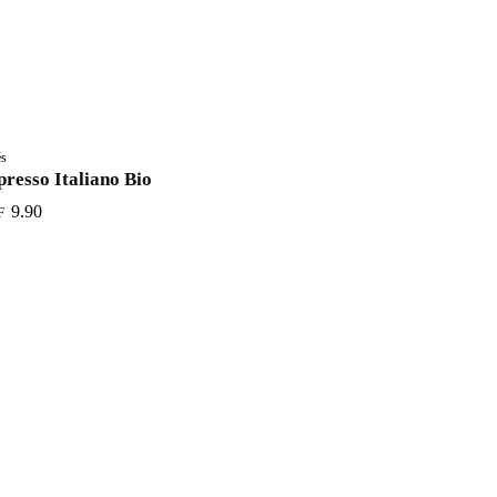
és
presso Italiano Bio
9.90
F