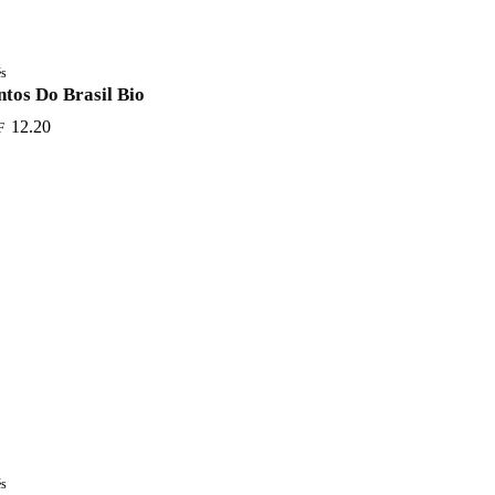
és
ntos Do Brasil Bio
12.20
F
és