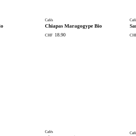
Cafés
Caf
io
Chiapas Maragogype Bio
Sa
18.90
CHF
CH
Cafés
Caf