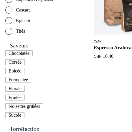
Cascara
Epicerie
Thés
Cafés
Saveurs
Espresso Arabica
Chocolatée
10.40
CHF
Corsée
Epicée
Fermentée
Florale
Fruitée
Noisettes grillées
Sucrée
Torréfaction