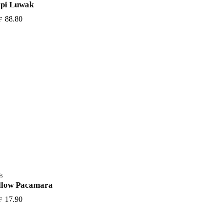
pi Luwak
88.80
F
és
llow Pacamara
17.90
F