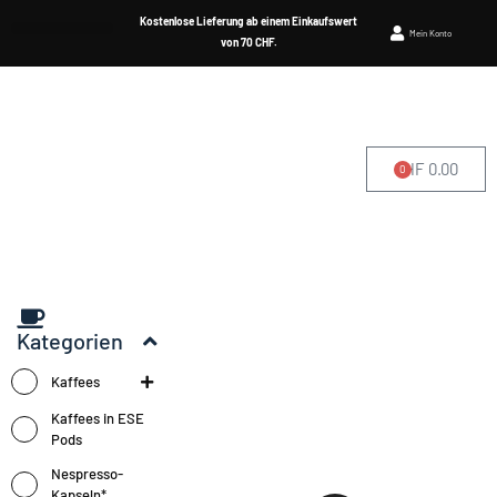
Kostenlose Lieferung ab einem Einkaufswert
Mein Konto
von 70 CHF.
CHF
0.00
0
WO SIE UNS FINDEN
Kategorien
Kaffees
Kaffees in ESE
Pods
Nespresso-
Kapseln*