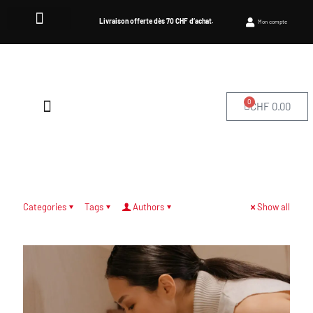
Livraison offerte dès 70 CHF d’achat.
Mon compte
0
CHF
0.00
OÙ NOUS TROUVER
Categories
Tags
Authors
Show all