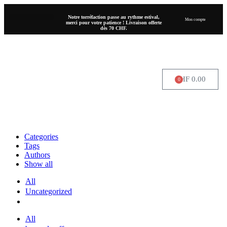
Notre torréfaction passe au rythme estival,
Mon compte
merci pour votre patience ! Livraison offerte
dès 70 CHF.
CHF
0.00
0
OÙ NOUS TROUVER
Categories
Tags
Authors
Show all
All
Uncategorized
All