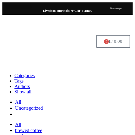
Mon compte
Livraison offerte dès 70 CHF d’achat.
CHF
0.00
0
OÙ NOUS TROUVER
Categories
Tags
Authors
Show all
All
Uncategorized
All
brewed coffee